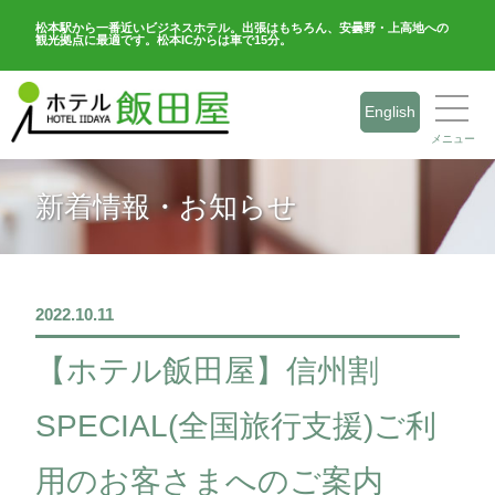
松本駅から一番近いビジネスホテル。出張はもちろん、安曇野・上高地への
観光拠点に最適です。松本ICからは車で15分。
English
メニュー
新着情報・お知らせ
2022.10.11
【ホテル飯田屋】信州割
SPECIAL(全国旅行支援)ご利
用のお客さまへのご案内