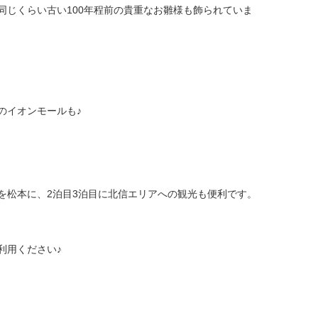
同じくらい古い100年程前の貴重なお雛様も飾られていま
のイオンモールも♪
を松本に、2泊目3泊目に北信エリアへの観光も便利です。
利用ください♪