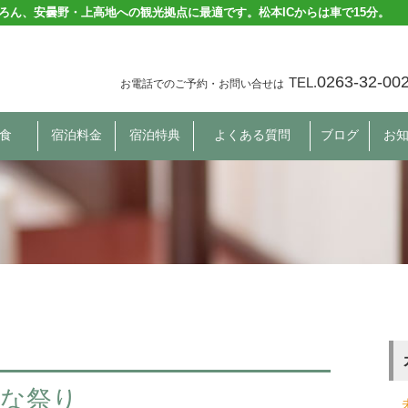
ろん、安曇野・上高地への観光拠点に最適です。松本ICからは車で15分。
0263-32-00
TEL.
お電話でのご予約・お問い合せは
食
宿泊料金
宿泊特典
よくある質問
ブログ
お
ひな祭り