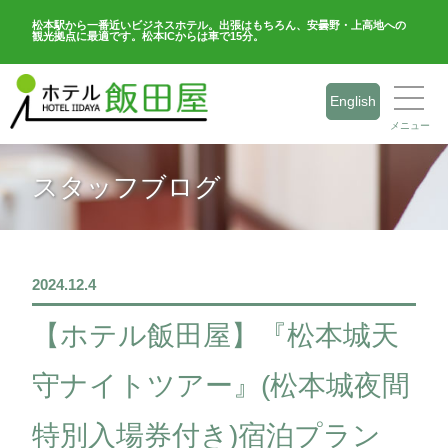
松本駅から一番近いビジネスホテル。出張はもちろん、安曇野・上高地への
観光拠点に最適です。松本ICからは車で15分。
English
メニュー
スタッフブログ
2024.12.4
【ホテル飯田屋】『松本城天
守ナイトツアー』(松本城夜間
特別入場券付き)宿泊プラン