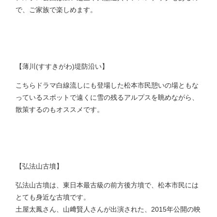
で、ご家族で楽しめます。
【薄川(すすきがわ)堤防沿い】
こちらドラマ白線流しにも登場した松本市民憩いの場ともな
っているスポットで遠くに雪の残るアルプスを眺めながら、
散策するのもオススメです。
【弘法山古墳】
弘法山古墳は、東日本最古級の前方後方墳で、松本市民には
とても身近な古墳です。
土屋太鳳さん、山﨑賢人さんが出演された、2015年公開の映