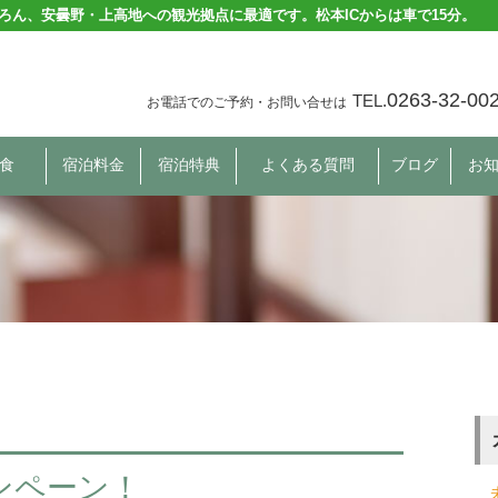
ろん、安曇野・上高地への観光拠点に最適です。松本ICからは車で15分。
0263-32-00
TEL.
お電話でのご予約・お問い合せは
食
宿泊料金
宿泊特典
よくある質問
ブログ
お
ャンペーン！