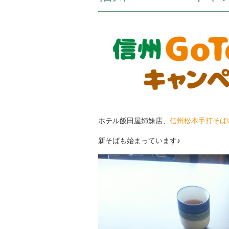
ホテル飯田屋姉妹店、
信州松本手打そば
新そばも始まっています♪