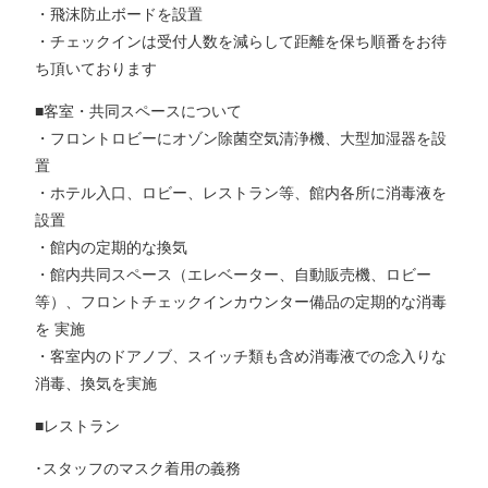
・飛沫防止ボードを設置
・チェックインは受付人数を減らして距離を保ち順番をお待
ち頂いております
■客室・共同スペースについて
・フロントロビーにオゾン除菌空気清浄機、大型加湿器を設
置
・ホテル入口、ロビー、レストラン等、館内各所に消毒液を
設置
・館内の定期的な換気
・館内共同スペース（エレベーター、自動販売機、ロビー
等）、フロントチェックインカウンター備品の定期的な消毒
を 実施
・客室内のドアノブ、スイッチ類も含め消毒液での念入りな
消毒、換気を実施
■レストラン
･スタッフのマスク着用の義務