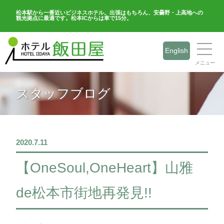
松本駅から一番近いビジネスホテル。出張はもちろん、安曇野・上高地への
観光拠点に最適です。松本ICからは車で15分。
English
メニュー
スタッフブログ
2020.7.11
【OneSoul,OneHeart】山雅
de松本市街地再発見!!