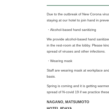
Due to the outbreak of New Corona virus 
staying at our hotel to join hand in preve
・Alcohol-based hand sanitizing
We provide alcohol-based hand sanitizer 
in the rest-room at the lobby. Please kin
spread of viruses and other infections.
・Wearing mask
Staff are wearing mask at workplace an
basis.
Spring is coming and it is getting warme
spread of N-covid 19 if we practice these
NAGANO, MATSUMOTO
HOTEL IIDAYA