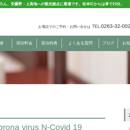
ろん、安曇野・上高地への観光拠点に最適です。松本ICからは車で15分。
0263-32-00
TEL.
お電話でのご予約・お問い合せは
食
宿泊料金
宿泊特典
よくある質問
ブログ
お
orona virus N-Covid 19