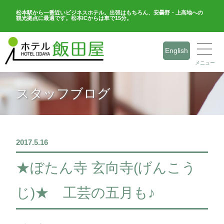
松本駅から一番近いビジネスホテル。出張はもちろん、安曇野・上高地への
観光拠点に最適です。松本ICからは車で15分。
English
メニュー
スタッフブログ
2017.5.16
★ぼたん寺 玄向寺(げんこう
じ)★ 工芸の五月も♪