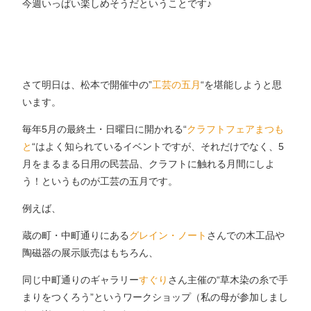
今週いっぱい楽しめそうだということです♪
さて明日は、松本で開催中の”
工芸の五月
“を堪能しようと思
います。
毎年5月の最終土・日曜日に開かれる“
クラフトフェアまつも
と
“はよく知られているイベントですが、それだけでなく、5
月をまるまる日用の民芸品、クラフトに触れる月間にしよ
う！というものが工芸の五月です。
例えば、
蔵の町・中町通りにある
グレイン・ノート
さんでの木工品や
陶磁器の展示販売はもちろん、
同じ中町通りのギャラリー
すぐり
さん主催の“草木染の糸で手
まりをつくろう”というワークショップ（私の母が参加しまし