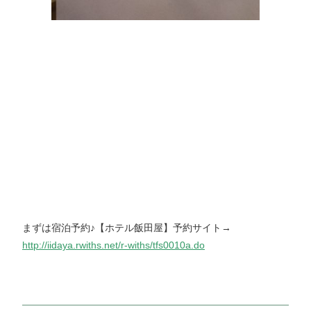
まずは宿泊予約♪【ホテル飯田屋】予約サイト→
http://iidaya.rwiths.net/r-withs/tfs0010a.do