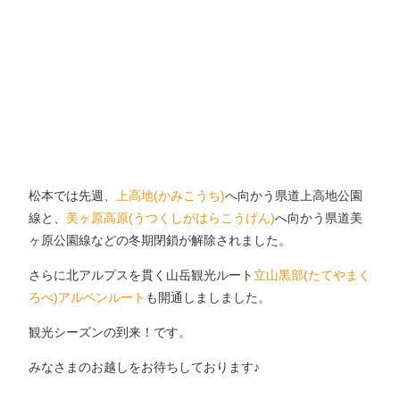
松本では先週、
上高地(かみこうち)
へ向かう県道上高地公園
線と、
美ヶ原高原(うつくしがはらこうげん)
へ向かう県道美
ヶ原公園線などの冬期閉鎖が解除されました。
さらに北アルプスを貫く山岳観光ルート
立山黒部(たてやまく
ろべ)アルペンルート
も開通しましました。
観光シーズンの到来！です。
みなさまのお越しをお待ちしております♪