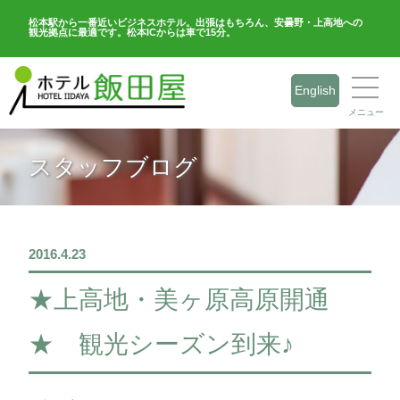
松本駅から一番近いビジネスホテル。出張はもちろん、安曇野・上高地への
観光拠点に最適です。松本ICからは車で15分。
English
メニュー
スタッフブログ
2016.4.23
★上高地・美ヶ原高原開通
★ 観光シーズン到来♪