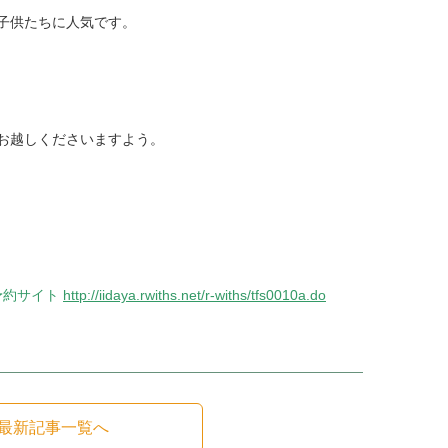
子供たちに人気です。
お越しくださいますよう。
予約サイト
http://iidaya.rwiths.net/r-withs/tfs0010a.do
最新記事一覧へ