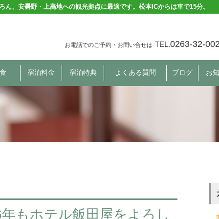
ろん、安曇野・上高地への観光拠点に最適です。松本ICからは車で15分。
0263-32-00
TEL.
お電話でのご予約・お問い合せは
食
宿泊料金
宿泊特典
よくある質問
ブログ
お
16年もホテル飯田屋をよろし