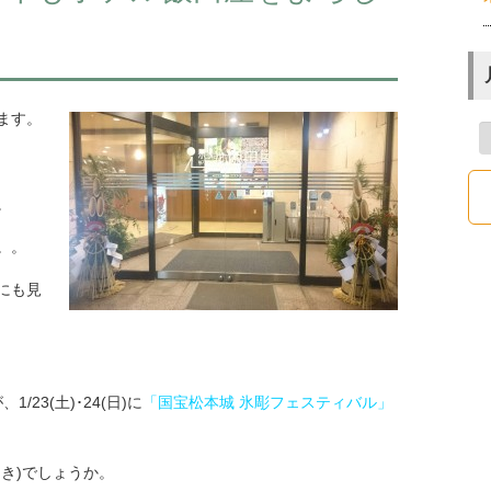
ます。
。
。。
にも見
、1/23(土)･24(日)に
「
国宝松本城 氷彫フェスティバル
」
き)でしょうか。