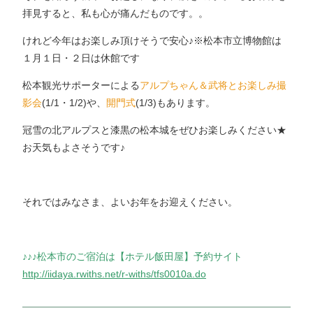
拝見すると、私も心が痛んだものです。。
けれど今年はお楽しみ頂けそうで安心♪※松本市立博物館は
１月１日・２日は休館です
松本観光サポーターによる
アルプちゃん＆武将とお楽しみ撮
影会
(1/1・1/2)や、
開門式
(1/3)もあります。
冠雪の北アルプスと漆黒の松本城をぜひお楽しみください★
お天気もよさそうです♪
それではみなさま、よいお年をお迎えください。
♪♪♪松本市のご宿泊は【
ホテル飯田屋】予約サイト
http://iidaya.rwiths.net/r-withs/tfs0010a.do