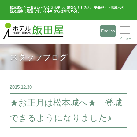
松本駅から一番近いビジネスホテル。出張はもちろん、安曇野・上高地への
観光拠点に最適です。松本ICからは車で15分。
English
メニュー
スタッフブログ
2015.12.30
★お正月は松本城へ★ 登城
できるようになりました♪